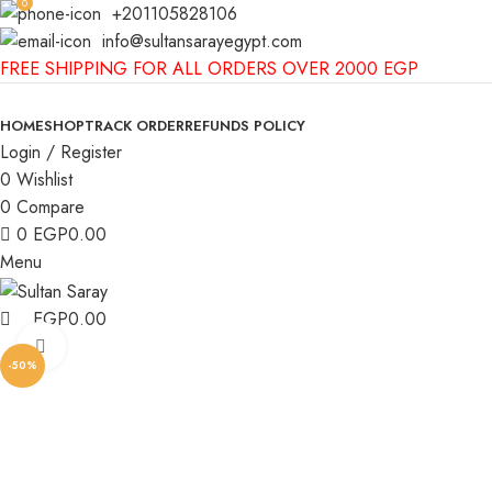
0
+201105828106
info@sultansarayegypt.com
FREE SHIPPING FOR ALL ORDERS OVER 2000 EGP
HOME
SHOP
TRACK ORDER
REFUNDS POLICY
Login / Register
0
Wishlist
0
Compare
0
EGP
0.00
Menu
EGP
0.00
Click to enlarge
-50%