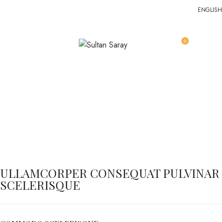
ENGLISH
0
MENU
EGP
0.0
Netus eu mollis hac dignis
Home
Netus eu mollis hac dignis
Netus eu mollis hac dignis
ULLAMCORPER CONSEQUAT PULVINAR
SCELERISQUE